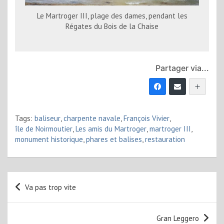
Le Martroger III, plage des dames, pendant les
Régates du Bois de la Chaise
Partager via...
Tags:
baliseur
,
charpente navale
,
François Vivier
,
île de Noirmoutier
,
Les amis du Martroger
,
martroger III
,
monument historique
,
phares et balises
,
restauration
Navigation
Va pas trop vite
de
l’article
Gran Leggero