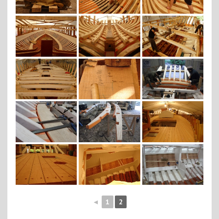
◄
1
2