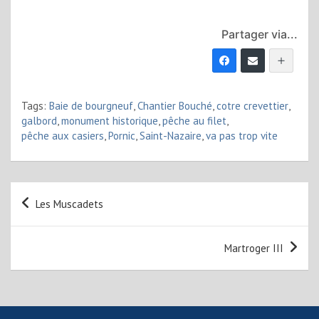
Partager via...
Tags:
Baie de bourgneuf
,
Chantier Bouché
,
cotre crevettier
,
galbord
,
monument historique
,
pêche au filet
,
pêche aux casiers
,
Pornic
,
Saint-Nazaire
,
va pas trop vite
Navigation
Les Muscadets
de
l’article
Martroger III