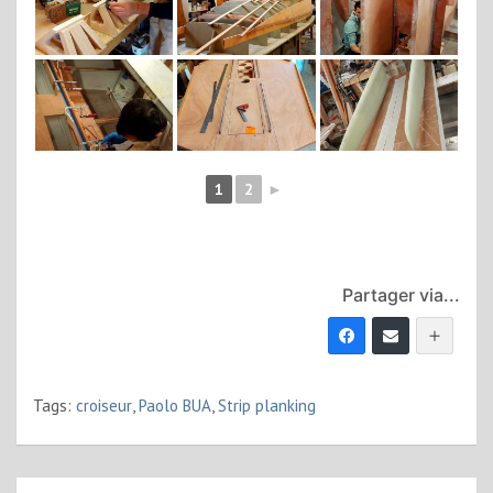
1
2
►
Partager via...
Tags:
croiseur
,
Paolo BUA
,
Strip planking